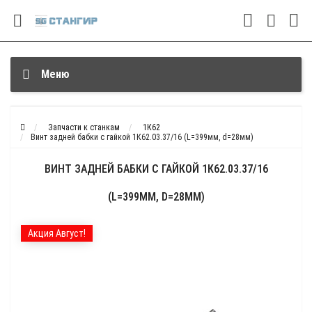
Меню
Запчасти к станкам
1К62
Винт задней бабки с гайкой 1К62.03.37/16 (L=399мм, d=28мм)
ВИНТ ЗАДНЕЙ БАБКИ С ГАЙКОЙ 1К62.03.37/16
(L=399ММ, D=28ММ)
Акция Август!