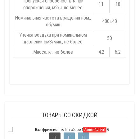
Пропуская способность К при
11
18
опорожнении, м2/ч, не менее
Номинальная частота вращения ном.,
480±48
об/мин
Утечка воздуха при номинальном
50
давлении см3/мин., не более
Масса, кг, не более
4,2
6,2
ТОВАРЫ СО СКИДКОЙ
Акция Август!