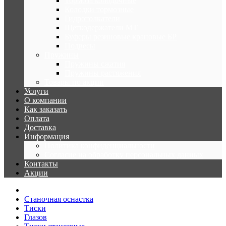
Тормоза колодочные
Колодки тормозные
Гидротолкатели
Щеткодержатели МТ
Буферы резиновые крановые БР
Подвесы
Пружины
Пружины сжатия
Пружины растяжения
Товары по акции
Услуги
О компании
Как заказать
Оплата
Доставка
Информация
Политика конфиденциальности
Согласие на обработку персональных данных
Контакты
Акции
Станочная оснастка
Тиски
Глазов