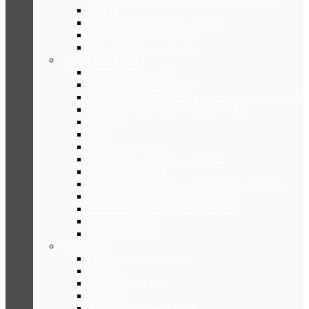
Резцы
Для резьбонарезных станков
Для фрезерных станков
Для расточных станков
Запчасти к КПО
Муфты-тормоз УВ
Запчасти к муфтам УВ
Накладки, вкладыши, секторы фрикционные
Головки воздухоподводящие ГВП
Педали
Ножи
Муфты-тормоз У
Запчасти к муфтам-тормоз У
Муфты-тормоз К
Запасные части прессов К2130 и К2130В
Запасные части пресса КЕ2130А
Запасные части пресса КВ2132
Муфты разные
Тормоза разные
Гидравлика
Гидрораспределители
Насосы
Гидроцилиндры
Фильтры
Арматура подачи СОЖ