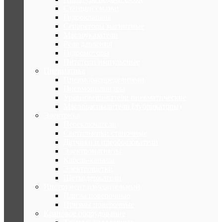
Станции смазки
Гидроклапана
Сепараторы магнитные
Маслоуказатели
Реле давления
Гидромоторы
Питатели импульсные
Пневматика
Пневмораспределители
Пневмоцилиндры
Уравновешиватели пневматические
Маслораспылители (лубрикаторы)
Электрика
Переключатели
Светильники станочные
Датчики и преобразователи
Электромагниты
Кабель-каналы
Электрощетки
Щеткодержатели
Инструмент измерительный
Плиты поверочные
Призмы поверочные
Крановое оборудование