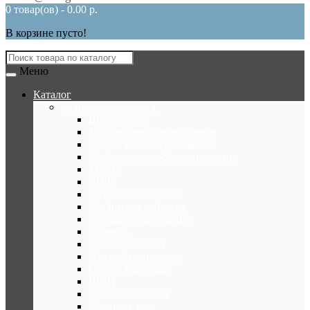
0 товар(ов) - 0.00 р.
В корзине пусто!
Меню
Каталог
Станочная оснастка
Виброопоры
Муфты электромагнитные
Опоры качения роликовые
Головки электромеханические
Тиски
ВШГ
Патроны токарные
Магнитная оснастка
Головки делительные
Люнеты
Резцедержатели
Центры станочные
Опоры клиновые
ШВП
Приспособления
Смотреть все