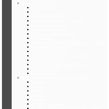
Запчасти к станкам
16К20, 16Б20П
1К62
1М63, 163, ДИП300
Валы фрикционные для станков
Винты для станков
Диски фрикционные
Гайки маточные к станкам
Подшипники
1И611, 1А611, ИЖ250, ИТВМ, 250АТ, ИТ42
Карусельные станки
2А450, 2Д450, 2Е450
2М55, 2М57, 2М58, 2А554, 2А576
6Р12, 6Р13, ВМ127
1512, 1516 ... карусельные станки
6Р82, 6М82, 6Р83
Смотреть все
Инструмент и вспомогательная оснастка
Оправки
Блоки
Головки
Кольца
Патроны
Втулки переходные
Вставки с микрометрической настройкой