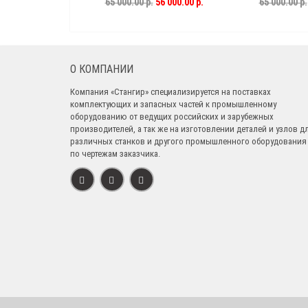
16К20.020.610СБ
31
65 000.00 р.
56 000.00 р.
65 000.00 р.
О КОМПАНИИ
Компания «Стангир» специализируется на поставках
комплектующих и запасных частей к промышленному
оборудованию от ведущих российских и зарубежных
производителей, а так же на изготовлении деталей и узлов д
различных станков и другого промышленного оборудования
по чертежам заказчика.