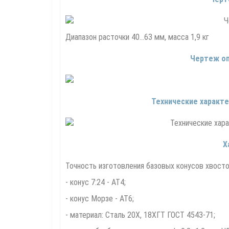
Диапазон расточки 40...63 мм, масса 1,9 кг
Чертеж оп
Технические характе
Х
Точность изготовления базовых конусов хвосто
- конус 7:24 - АТ4;
- конус Морзе - АТ6;
- материал: Сталь 20Х, 18ХГТ ГОСТ 4543-71;