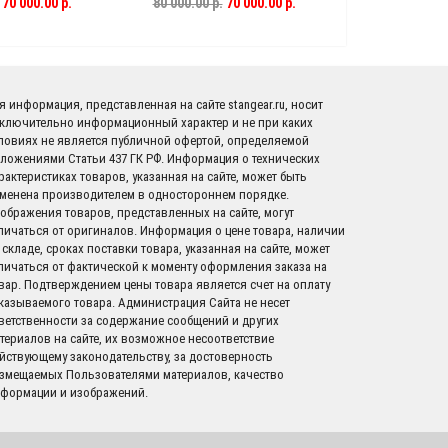
 шлицев)
(Ф45мм,6 шлицев)
70 000.00 р.
80 000.00 р.
70 000.00 р.
я информация, представленная на сайте stangear.ru, носит
ключительно информационный характер и не при каких
ловиях не является публичной офертой, определяемой
ложениями Статьи 437 ГК РФ. Информация о технических
рактеристиках товаров, указанная на сайте, может быть
менена производителем в одностороннем порядке.
ображения товаров, представленных на сайте, могут
личаться от оригиналов. Информация о цене товара, наличии
 складе, сроках поставки товара, указанная на сайте, может
личаться от фактической к моменту оформления заказа на
вар. Подтверждением цены товара является счет на оплату
казываемого товара. Администрация Сайта не несет
ветственности за содержание сообщений и других
териалов на сайте, их возможное несоответствие
йствующему законодательству, за достоверность
змещаемых Пользователями материалов, качество
формации и изображений.