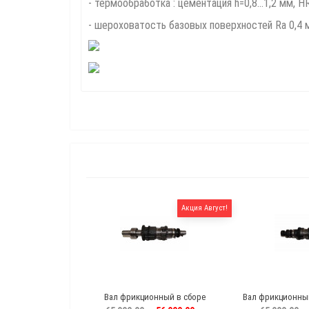
- термообработка : цементация h=0,8...1,2 мм, HR
- шероховатость базовых поверхностей Ra 0,4 
Акция Август!
Вал фрикционный в сборе
Вал фрикционный 