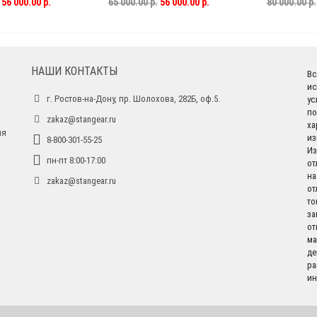
0СБ
1К62Д.020.015
(Ф42мм,8
56 000.00 р.
65 000.00 р.
56 000.00 р.
80 000.00 р.
НАШИ КОНТАКТЫ
Вс
ис
г. Ростов-на-Дону, пр. Шолохова, 282Б, оф.5.
ус
по
zakaz@stangear.ru
ха
ля
из
8-800-301-55-25
Из
пн-пт 8:00-17:00
от
на
zakaz@stangear.ru
от
то
за
от
ма
де
ра
ин