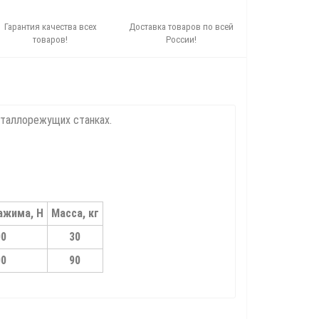
Гарантия качества всех
Доставка товаров по всей
товаров!
России!
еталлорежущих станках.
ажима, Н
Масса, кг
00
30
00
90