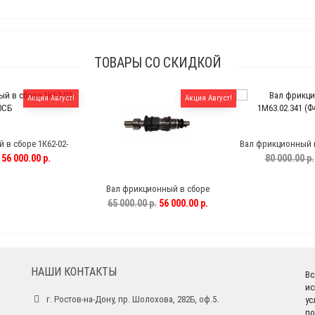
ТОВАРЫ СО СКИДКОЙ
Акция Август!
Акция Август!
в сборе 1К62-02-
Вал фрикционный в
0СБ
(Ф42мм,8
56 000.00 р.
80 000.00 р.
Вал фрикционный в сборе
1К62Д.020.015
65 000.00 р.
56 000.00 р.
НАШИ КОНТАКТЫ
Вс
ис
г. Ростов-на-Дону, пр. Шолохова, 282Б, оф.5.
ус
по