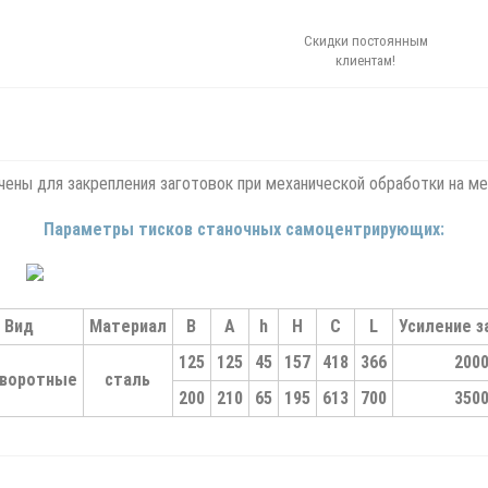
Скидки постоянным
клиентам!
ены для закрепления заготовок при механической обработки на м
Параметры тисков станочных самоцентрирующих:
Вид
Материал
B
A
h
H
C
L
Усиление з
125
125
45
157
418
366
200
воротные
сталь
200
210
65
195
613
700
350