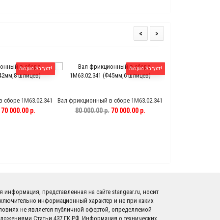
<
>
Акция Август!
Акция Август!
 сборе 1М63.02.341
Вал фрикционный в сборе 1М63.02.341
Вал фрикционный в
 шлицев)
(Ф45мм,6 шлицев)
игольчатый
70 000.00 р.
80 000.00 р.
70 000.00 р.
80 000.00 р.
я информация, представленная на сайте stangear.ru, носит
ключительно информационный характер и не при каких
ловиях не является публичной офертой, определяемой
ложениями Статьи 437 ГК РФ. Информация о технических