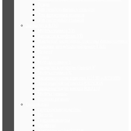
Резцы
Для резьбонарезных станков
Для фрезерных станков
Для расточных станков
Запчасти к КПО
Муфты-тормоз УВ
Запчасти к муфтам УВ
Накладки, вкладыши, секторы фрикционные
Головки воздухоподводящие ГВП
Педали
Ножи
Муфты-тормоз У
Запчасти к муфтам-тормоз У
Муфты-тормоз К
Запасные части прессов К2130 и К2130В
Запасные части пресса КЕ2130А
Запасные части пресса КВ2132
Муфты разные
Тормоза разные
Гидравлика
Гидрораспределители
Насосы
Гидроцилиндры
Фильтры
Арматура подачи СОЖ