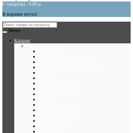
0 товар(ов) - 0.00 р.
В корзине пусто!
Меню
Каталог
Станочная оснастка
Виброопоры
Муфты электромагнитные
Опоры качения роликовые
Головки электромеханические
Тиски
ВШГ
Патроны токарные
Магнитная оснастка
Головки делительные
Люнеты
Резцедержатели
Центры станочные
Опоры клиновые
ШВП
Приспособления
Смотреть все