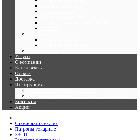
Тормоза колодочные
Колодки тормозные
Гидротолкатели
Щеткодержатели МТ
Буферы резиновые крановые БР
Подвесы
Пружины
Пружины сжатия
Пружины растяжения
Товары по акции
Услуги
О компании
Как заказать
Оплата
Доставка
Информация
Политика конфиденциальности
Согласие на обработку персональных данных
Контакты
Акции
Станочная оснастка
Патроны токарные
БЗСП