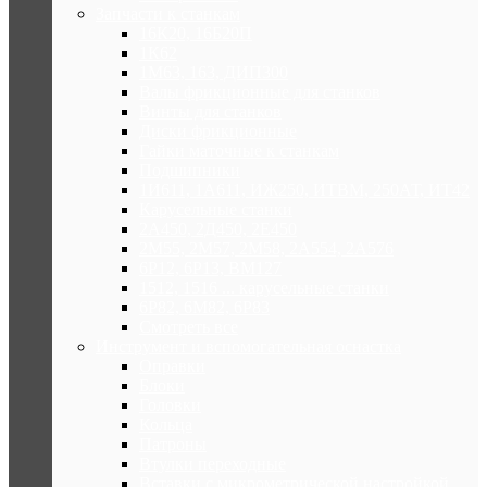
Запчасти к станкам
16К20, 16Б20П
1К62
1М63, 163, ДИП300
Валы фрикционные для станков
Винты для станков
Диски фрикционные
Гайки маточные к станкам
Подшипники
1И611, 1А611, ИЖ250, ИТВМ, 250АТ, ИТ42
Карусельные станки
2А450, 2Д450, 2Е450
2М55, 2М57, 2М58, 2А554, 2А576
6Р12, 6Р13, ВМ127
1512, 1516 ... карусельные станки
6Р82, 6М82, 6Р83
Смотреть все
Инструмент и вспомогательная оснастка
Оправки
Блоки
Головки
Кольца
Патроны
Втулки переходные
Вставки с микрометрической настройкой