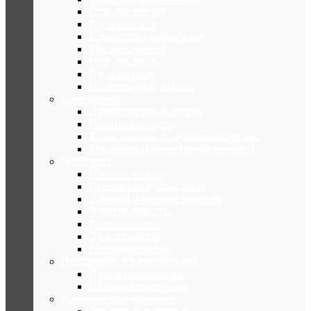
Станции смазки
Гидроклапана
Сепараторы магнитные
Маслоуказатели
Реле давления
Гидромоторы
Питатели импульсные
Пневматика
Пневмораспределители
Пневмоцилиндры
Уравновешиватели пневматические
Маслораспылители (лубрикаторы)
Электрика
Переключатели
Светильники станочные
Датчики и преобразователи
Электромагниты
Кабель-каналы
Электрощетки
Щеткодержатели
Инструмент измерительный
Плиты поверочные
Призмы поверочные
Крановое оборудование