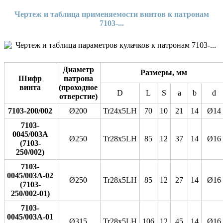
Чертеж и таблица применяемости винтов к патронам
7103-...
Диаметр
Размеры, мм
Шифр
патрона
винта
(проходное
D
L
S
a
b
d
отверстие)
7103-200/002
Ø200
Tr24x5LH
70
10
21
14
Ø14
7103-
0045/003А
Ø250
Tr28x5LH
85
12
37
14
Ø16
(7103-
250/002)
7103-
0045/003А-02
Ø250
Tr28x5LH
85
12
27
14
Ø16
(7103-
250/002-01)
7103-
0045/003А-01
Ø315
Tr28x5LH
106
12
45
14
Ø16