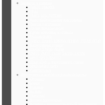
Запчасти к станкам
16К20, 16Б20П
1К62
1М63, 163, ДИП300
Валы фрикционные для станков
Винты для станков
Диски фрикционные
Гайки маточные к станкам
Подшипники
1И611, 1А611, ИЖ250, ИТВМ, 250АТ, ИТ42
Карусельные станки
2А450, 2Д450, 2Е450
2М55, 2М57, 2М58, 2А554, 2А576
6Р12, 6Р13, ВМ127
1512, 1516 ... карусельные станки
6Р82, 6М82, 6Р83
Смотреть все
Инструмент и вспомогательная оснастка
Оправки
Блоки
Головки
Кольца
Патроны
Втулки переходные
Вставки с микрометрической настройкой