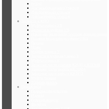
Резцы
Для резьбонарезных станков
Для фрезерных станков
Для расточных станков
Запчасти к КПО
Муфты-тормоз УВ
Запчасти к муфтам УВ
Накладки, вкладыши, секторы фрикционные
Головки воздухоподводящие ГВП
Педали
Ножи
Муфты-тормоз У
Запчасти к муфтам-тормоз У
Муфты-тормоз К
Запасные части прессов К2130 и К2130В
Запасные части пресса КЕ2130А
Запасные части пресса КВ2132
Муфты разные
Тормоза разные
Гидравлика
Гидрораспределители
Насосы
Гидроцилиндры
Фильтры
Арматура подачи СОЖ