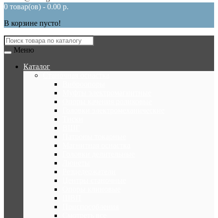
0 товар(ов) - 0.00 р.
В корзине пусто!
Меню
Каталог
Станочная оснастка
Виброопоры
Муфты электромагнитные
Опоры качения роликовые
Головки электромеханические
Тиски
ВШГ
Патроны токарные
Магнитная оснастка
Головки делительные
Люнеты
Резцедержатели
Центры станочные
Опоры клиновые
ШВП
Приспособления
Смотреть все