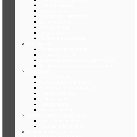
Станции смазки
Гидроклапана
Сепараторы магнитные
Маслоуказатели
Реле давления
Гидромоторы
Питатели импульсные
Пневматика
Пневмораспределители
Пневмоцилиндры
Уравновешиватели пневматические
Маслораспылители (лубрикаторы)
Электрика
Переключатели
Светильники станочные
Датчики и преобразователи
Электромагниты
Кабель-каналы
Электрощетки
Щеткодержатели
Инструмент измерительный
Плиты поверочные
Призмы поверочные
Крановое оборудование