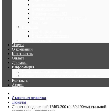
Тормоза колодочные
Колодки тормозные
Гидротолкатели
Щеткодержатели МТ
Буферы резиновые крановые БР
Подвесы
Пружины
Пружины сжатия
Пружины растяжения
Товары по акции
Услуги
О компании
Как заказать
Оплата
Доставка
Информация
Политика конфиденциальности
Согласие на обработку персональных данных
Контакты
Акции
Станочная оснастка
Люнеты
Люнет неподвижный 1М63-200 (d=30-190мм) стальной