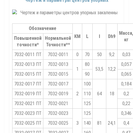
Чертеж и параметры центров упорных
Обозначение
Масса
КМ
L
l
Dh9
Повышенной
Нормальной
кг
точности*
Точности**
7032-0011 ПТ
7032-0011
0
70
50
9,2
0,03
7032-0013 ПТ
7032-0013
80
0,057
1
53,5
12,2
7032-0015 ПТ
7032-0015
90
0,065
7032-0017 ПТ
7032-0017
100
0,184
7032-0019 ПТ
7032-0019
2
110
64
18
0,2
7032-0021 ПТ
7032-0021
125
0,22
7032-0023 ПТ
7032-0023
125
0,346
7032-0025 ПТ
7032-0025
3
140
81
24,1
0,4
7032-0027 ПТ
7032-0027
160
0,47