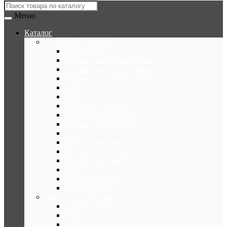
Меню
Каталог
Станочная оснастка
Виброопоры
Муфты электромагнитные
Опоры качения роликовые
Головки электромеханические
Тиски
ВШГ
Патроны токарные
Магнитная оснастка
Головки делительные
Люнеты
Резцедержатели
Центры станочные
Опоры клиновые
ШВП
Приспособления
Смотреть все
Запчасти к станкам
16К20, 16Б20П
1К62
1М63, 163, ДИП300