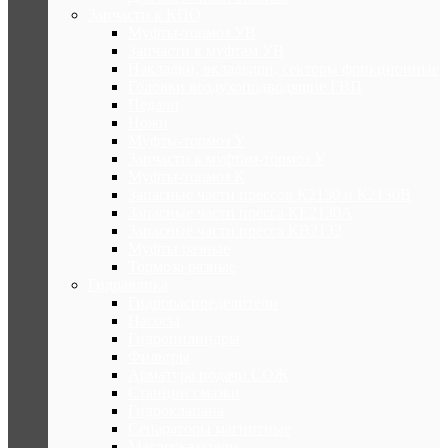
Запчасти к КПО
Муфты-тормоз УВ
Запчасти к муфтам УВ
Накладки, вкладыши, секторы фрикционные
Головки воздухоподводящие ГВП
Педали
Ножи
Муфты-тормоз У
Запчасти к муфтам-тормоз У
Муфты-тормоз К
Запасные части прессов К2130 и К2130В
Запасные части пресса КЕ2130А
Запасные части пресса КВ2132
Муфты разные
Тормоза разные
Гидравлика
Гидрораспределители
Насосы
Гидроцилиндры
Фильтры
Арматура подачи СОЖ
Станции смазки
Гидроклапана
Сепараторы магнитные
Маслоуказатели