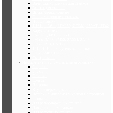
Валы фрикционные для станков
Винты для станков
Диски фрикционные
Гайки маточные к станкам
Подшипники
1И611, 1А611, ИЖ250, ИТВМ, 250АТ, ИТ42
Карусельные станки
2А450, 2Д450, 2Е450
2М55, 2М57, 2М58, 2А554, 2А576
6Р12, 6Р13, ВМ127
1512, 1516 ... карусельные станки
6Р82, 6М82, 6Р83
Смотреть все
Инструмент и вспомогательная оснастка
Оправки
Блоки
Головки
Кольца
Патроны
Втулки переходные
Вставки с микрометрической настройкой
Резцы
Для резьбонарезных станков
Для фрезерных станков
Для расточных станков