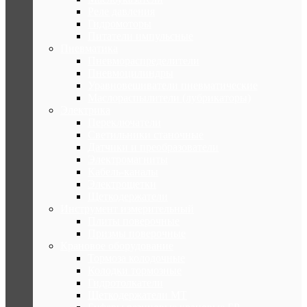
Реле давления
Гидромоторы
Питатели импульсные
Пневматика
Пневмораспределители
Пневмоцилиндры
Уравновешиватели пневматические
Маслораспылители (лубрикаторы)
Электрика
Переключатели
Светильники станочные
Датчики и преобразователи
Электромагниты
Кабель-каналы
Электрощетки
Щеткодержатели
Инструмент измерительный
Плиты поверочные
Призмы поверочные
Крановое оборудование
Тормоза колодочные
Колодки тормозные
Гидротолкатели
Щеткодержатели МТ