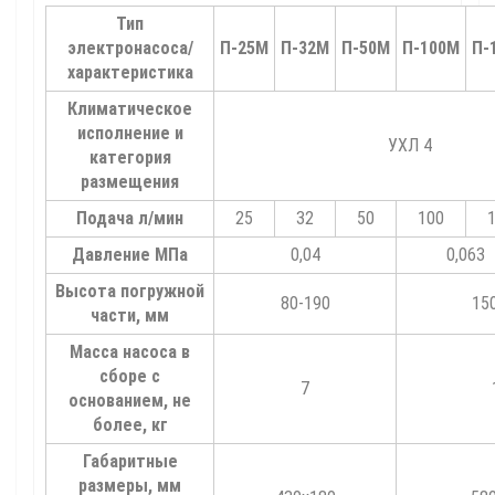
Тип
электронасоса/
П-25М
П-32М
П-50М
П-100М
П-
характеристика
Климатическое
исполнение и
УХЛ 4
категория
размещения
Подача л/мин
25
32
50
100
Давление МПа
0,04
0,063
Высота погружной
80-190
15
части, мм
Масса насоса в
сборе с
7
основанием, не
более, кг
Габаритные
размеры, мм