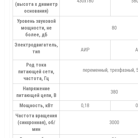
430х180
58
(высота х диаметр
основания)
Уровень звуковой
мощности, не
80
более, дБ
Электродвигатель,
АИР
тип
Род тока
переменный, трехфазный, 
питающей сети,
частота, Гц
Напряжение
380
питающей цепи, В
Мощность, кВт
0,18
0
Частота вращения
(синхронная), об/
3000
мин