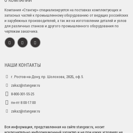
О КОМПАНИИ
Компания «Стангир» специализируется на поставках комплектующих и
запасных частей к промышленному оборудованию от ведущих российских
и зарубежных производителей, а так же на изготовлении деталей и узлов
для различных станков и другого промышленного оборудования по
чертежам заказчика.
НАШИ КОНТАКТЫ
г. Ростов-на-Дону, пр. Шолохова, 282Б, оф.5.
zakaz@stangear.ru
8-800-301-55-25
пн-пт 8:00-17:00
zakaz@stangear.ru
Вся информация, представленная на сайте stangear.ru, носит
исключительно информационный характер и не при каких условиях не