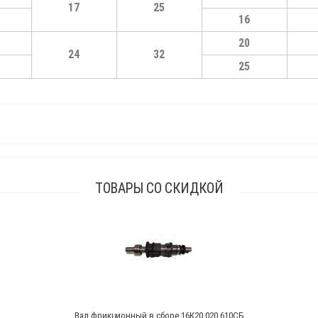
17
25
16
20
24
32
25
ТОВАРЫ СО СКИДКОЙ
Вал фрикционный в сборе 16К20.020.610СБ