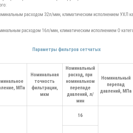
ого:
номинальным расходом 32л/мин, климатическим исполнением УХЛ ка
минальным расходом 16л/мин, климатическим исполнением О катего
Параметры фильтров сетчатых
Номинальный
Номинальная
расход, при
Номинальный
минальное
точность
номинальном
перепад
вление, МПа
фильтрации,
перепаде
давлений, МПа
мкм
давлений, л/
мин
16