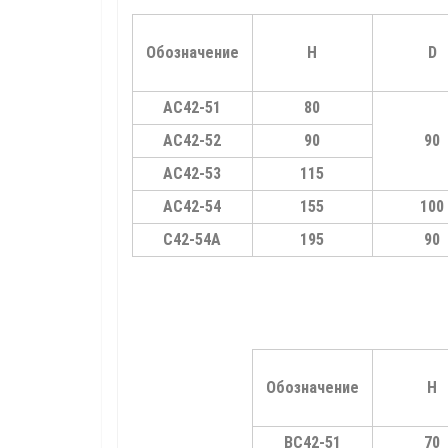
Обозначение
Н
D
АС42-51
80
АС42-52
90
90
АС42-53
115
АС42-54
155
100
С42-54А
195
90
Обозначение
Н
ВС42-51
70