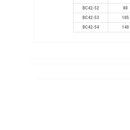
ВС42-52
80
ВС42-53
105
ВС42-54
140