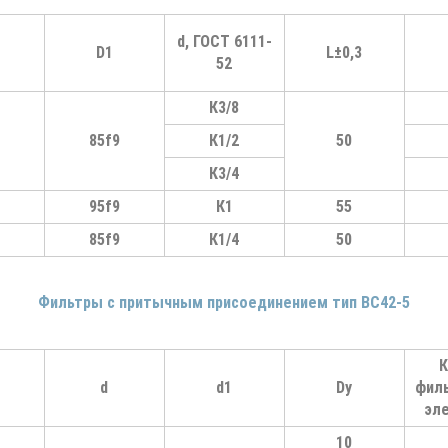
d, ГОСТ 6111-
D1
L±0,3
52
К3/8
85f9
К1/2
50
К3/4
95f9
К1
55
85f9
К1/4
50
Фильтры с притычным присоединением тип ВС42-5
К
d
d1
Dу
фил
эл
10